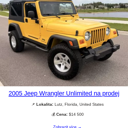
2005 Jeep Wrangler Unlimited na prodej
📌
Lokalita:
Lutz, Florida, United States
💰
Cena:
$14 500
Zobrazit více →