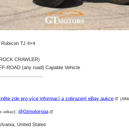
 Rubicon TJ 4×4
lt/ROCK CRAWLER)
OFF-ROAD (any road) Capable Vehicle
kněte zde pro více informací a zobrazení eBay aukce
(Affi
:
@gtmotorspa
te odkaz)
ylvania, United States