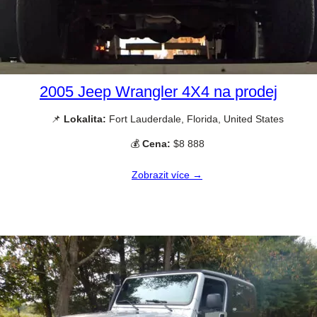
2005 Jeep Wrangler 4X4 na prodej
📌
Lokalita:
Fort Lauderdale, Florida, United States
💰
Cena:
$8 888
Zobrazit více →