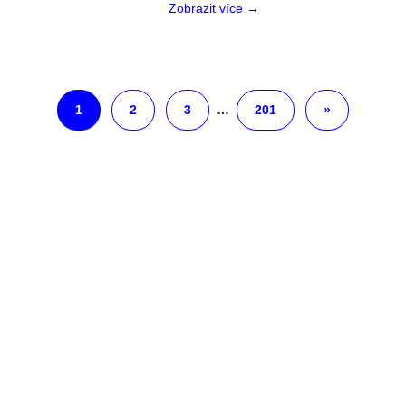
Zobrazit více →
1
2
3
…
201
»