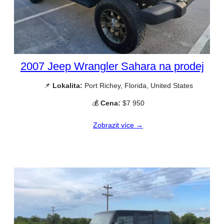
2007 Jeep Wrangler Sahara na prodej
📌
Lokalita:
Port Richey, Florida, United States
💰
Cena:
$7 950
Zobrazit více →