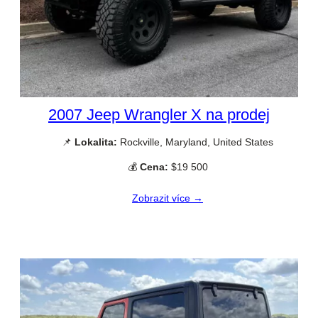
2007 Jeep Wrangler X na prodej
📌
Lokalita:
Rockville, Maryland, United States
💰
Cena:
$19 500
Zobrazit více →