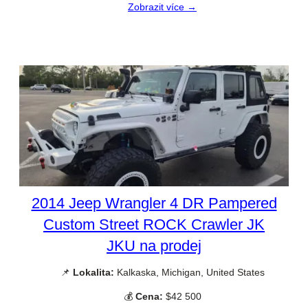
Zobrazit více →
2014 Jeep Wrangler 4 DR Pampered
Custom Street ROCK Crawler JK
JKU na prodej
📌
Lokalita:
Kalkaska, Michigan, United States
💰
Cena:
$42 500