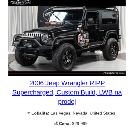
2006 Jeep Wrangler RIPP
Supercharged, Custom Build, LWB na
prodej
📌
Lokalita:
Las Vegas, Nevada, United States
💰
Cena:
$29 999