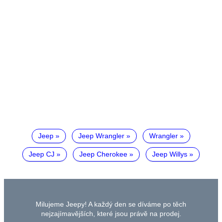
Jeep
Jeep Wrangler
Wrangler
Jeep CJ
Jeep Cherokee
Jeep Willys
Milujeme Jeepy! A každý den se díváme po těch
nejzajímavějších, které jsou právě na prodej.