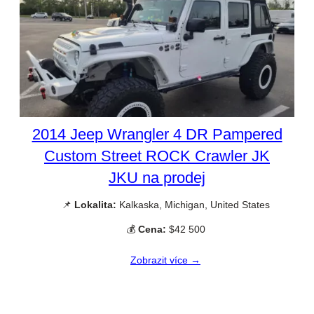
2014 Jeep Wrangler 4 DR Pampered
Custom Street ROCK Crawler JK
JKU na prodej
📌
Lokalita:
Kalkaska, Michigan, United States
💰
Cena:
$42 500
Zobrazit více →