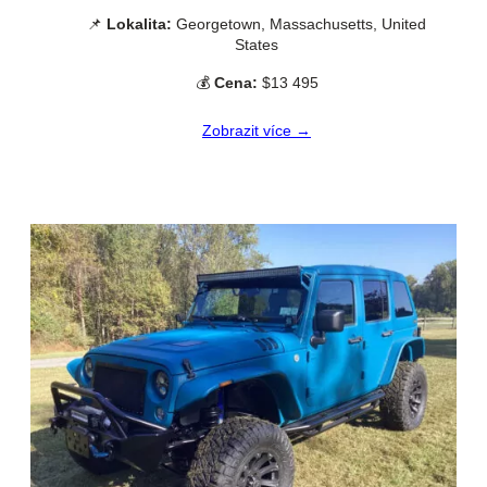
📌
Lokalita:
Georgetown, Massachusetts, United
States
💰
Cena:
$13 495
Zobrazit více →