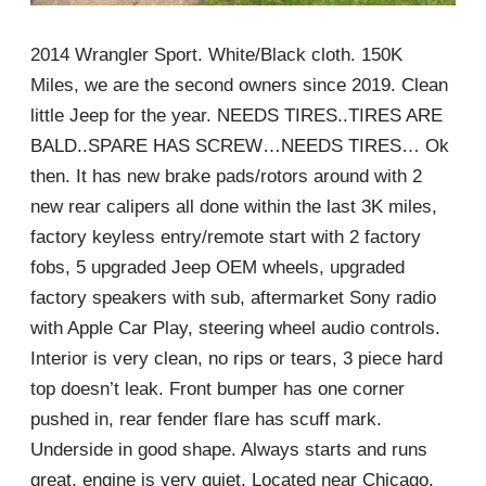
2014 Wrangler Sport. White/Black cloth. 150K
Miles, we are the second owners since 2019. Clean
little Jeep for the year. NEEDS TIRES..TIRES ARE
BALD..SPARE HAS SCREW…NEEDS TIRES… Ok
then. It has new brake pads/rotors around with 2
new rear calipers all done within the last 3K miles,
factory keyless entry/remote start with 2 factory
fobs, 5 upgraded Jeep OEM wheels, upgraded
factory speakers with sub, aftermarket Sony radio
with Apple Car Play, steering wheel audio controls.
Interior is very clean, no rips or tears, 3 piece hard
top doesn’t leak. Front bumper has one corner
pushed in, rear fender flare has scuff mark.
Underside in good shape. Always starts and runs
great, engine is very quiet. Located near Chicago,