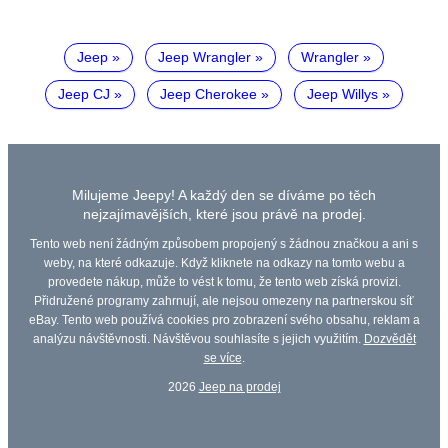
Jeep
Jeep Wrangler
Wrangler
Jeep CJ
Jeep Cherokee
Jeep Willys
Milujeme Jeepy! A každý den se díváme po těch
nejzajímavějších, které jsou právě na prodej.
Tento web není žádným způsobem propojený s žádnou značkou a ani s
weby, na které odkazuje. Když kliknete na odkazy na tomto webu a
provedete nákup, může to vést k tomu, že tento web získá provizi.
Přidružené programy zahrnují, ale nejsou omezeny na partnerskou síť
eBay. Tento web používá cookies pro zobrazení svého obsahu, reklam a
analýzu návštěvnosti. Návštěvou souhlasíte s jejich využitím.
Dozvědět
se více
.
2026
Jeep na prodej