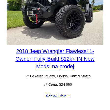
2018 Jeep Wrangler Flawless! 1-
Owner! Fully-Built! $12k+ IN New
Mods! na prodej
📌
Lokalita:
Miami, Florida, United States
💰
Cena:
$24 950
Zobrazit více →