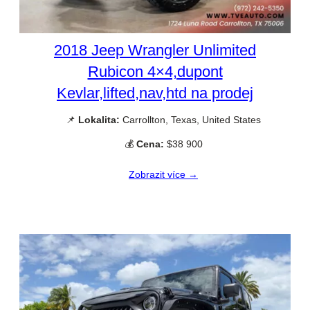
2018 Jeep Wrangler Unlimited
Rubicon 4×4,dupont
Kevlar,lifted,nav,htd na prodej
📌
Lokalita:
Carrollton, Texas, United States
💰
Cena:
$38 900
Zobrazit více →