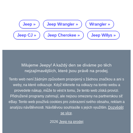
Jeep
Jeep Wrangler
Wrangler
Jeep CJ
Jeep Cherokee
Jeep Willys
Milujeme Jeepy! A každý den se díváme po těch
nejzajímavějších, které jsou právě na prodej.
Tento web není žádným způsobem propojený s žádnou značkou a ani s
weby, na které odkazuje. Když kliknete na odkazy na tomto webu a
provedete nákup, může to vést k tomu, že tento web získá provizi.
Přidružené programy zahrnují, ale nejsou omezeny na partnerskou síť
eBay. Tento web používá cookies pro zobrazení svého obsahu, reklam a
analýzu návštěvnosti. Návštěvou souhlasíte s jejich využitím.
Dozvědět
se více
.
2026
Jeep na prodej