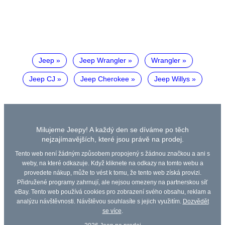
Jeep
Jeep Wrangler
Wrangler
Jeep CJ
Jeep Cherokee
Jeep Willys
Milujeme Jeepy! A každý den se díváme po těch
nejzajímavějších, které jsou právě na prodej.
Tento web není žádným způsobem propojený s žádnou značkou a ani s
weby, na které odkazuje. Když kliknete na odkazy na tomto webu a
provedete nákup, může to vést k tomu, že tento web získá provizi.
Přidružené programy zahrnují, ale nejsou omezeny na partnerskou síť
eBay. Tento web používá cookies pro zobrazení svého obsahu, reklam a
analýzu návštěvnosti. Návštěvou souhlasíte s jejich využitím.
Dozvědět
se více
.