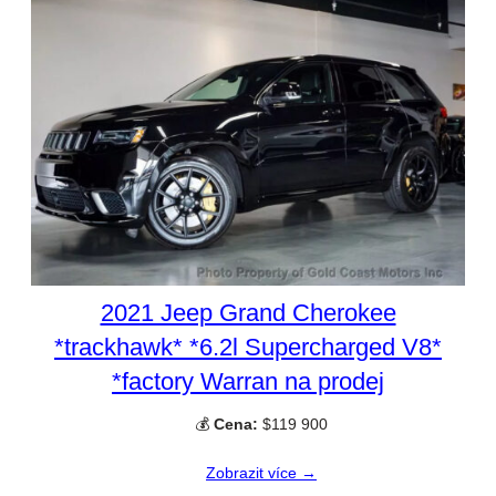
2021 Jeep Grand Cherokee
*trackhawk* *6.2l Supercharged V8*
*factory Warran na prodej
💰
Cena:
$119 900
Zobrazit více →