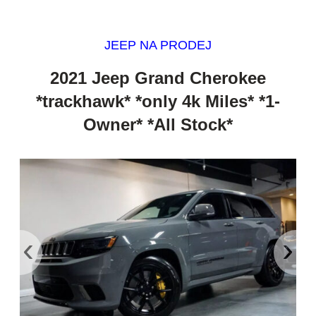
JEEP NA PRODEJ
2021 Jeep Grand Cherokee
*trackhawk* *only 4k Miles* *1-
Owner* *All Stock*
‹
›