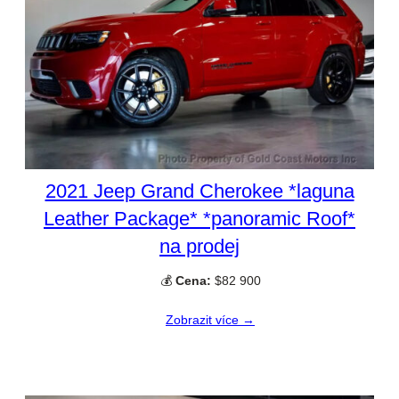
2021 Jeep Grand Cherokee *laguna
Leather Package* *panoramic Roof*
na prodej
💰
Cena:
$82 900
Zobrazit více →