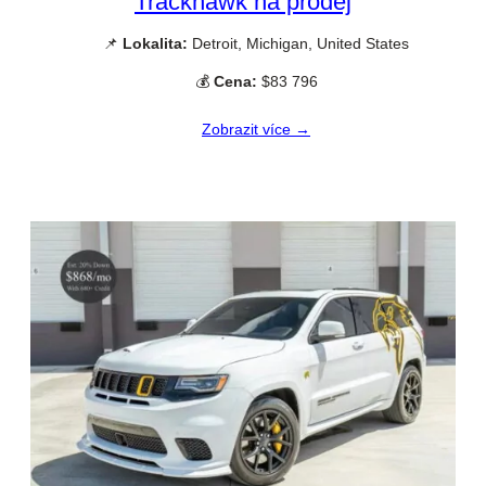
Trackhawk na prodej
📌
Lokalita:
Detroit, Michigan, United States
💰
Cena:
$83 796
Zobrazit více →