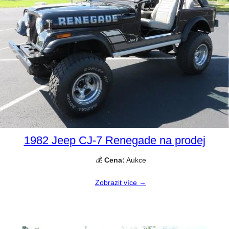
1982 Jeep CJ-7 Renegade na prodej
💰
Cena:
Aukce
Zobrazit více →