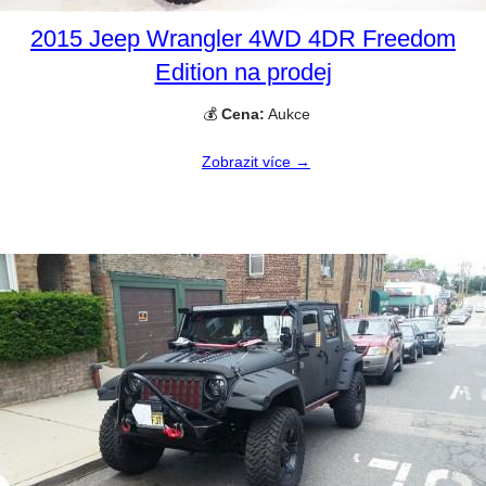
2015 Jeep Wrangler 4WD 4DR Freedom
Edition na prodej
💰
Cena:
Aukce
Zobrazit více →