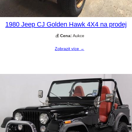
1980 Jeep CJ Golden Hawk 4X4 na prodej
💰
Cena:
Aukce
Zobrazit více →