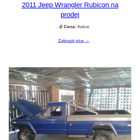
2011 Jeep Wrangler Rubicon na
prodej
💰
Cena:
Aukce
Zobrazit více →