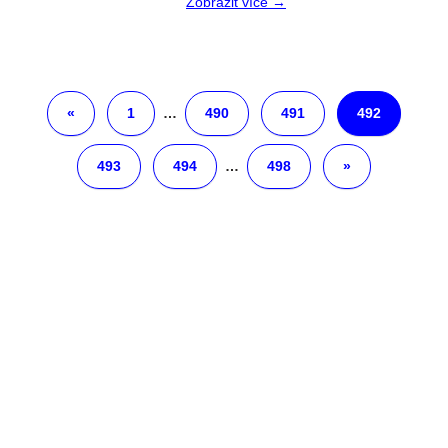
Zobrazit více →
«
1
…
490
491
492
493
494
…
498
»