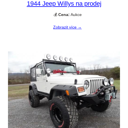
1944 Jeep Willys na prodej
💰
Cena:
Aukce
Zobrazit více →