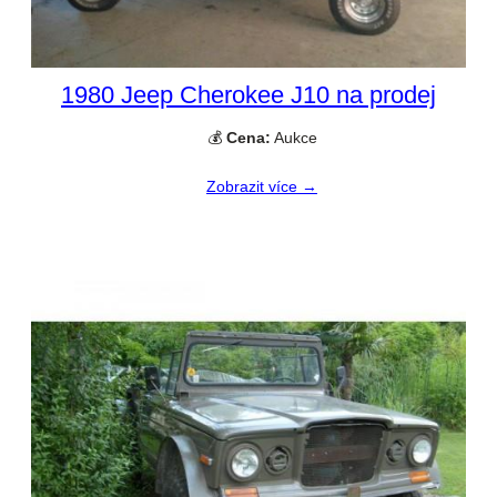
1980 Jeep Cherokee J10 na prodej
💰
Cena:
Aukce
Zobrazit více →