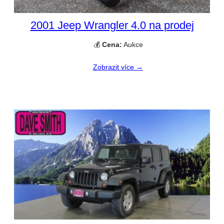
2001 Jeep Wrangler 4.0 na prodej
💰
Cena:
Aukce
Zobrazit více →