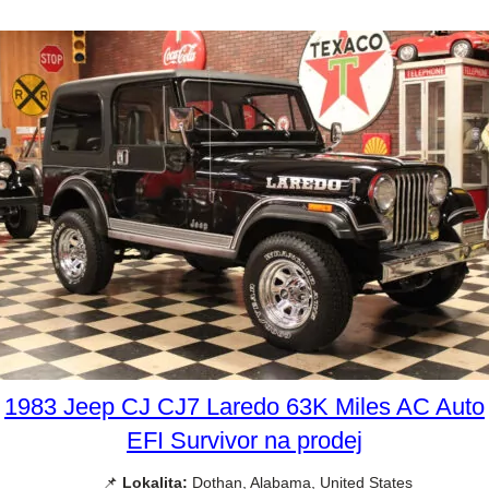
1983 Jeep CJ CJ7 Laredo 63K Miles AC Auto
EFI Survivor na prodej
📌
Lokalita:
Dothan, Alabama, United States