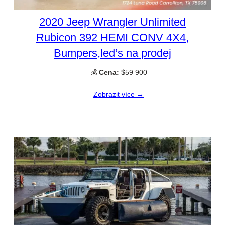
2020 Jeep Wrangler Unlimited
Rubicon 392 HEMI CONV 4X4,
Bumpers,led’s na prodej
💰
Cena:
$59 900
Zobrazit více →