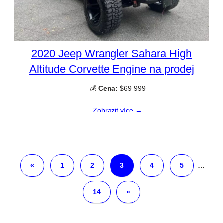
2020 Jeep Wrangler Sahara High
Altitude Corvette Engine na prodej
💰
Cena:
$69 999
Zobrazit více →
«
1
2
3
4
5
…
14
»