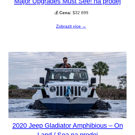
Major Upgrades Must See! na prodej
💰
Cena:
$32 899
Zobrazit více →
2020 Jeep Gladiator Amphibious – On
Land / Sea na prodej