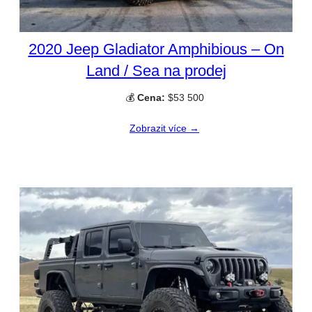
2020 Jeep Gladiator Amphibious – On
Land / Sea na prodej
💰
Cena:
$53 500
Zobrazit více →