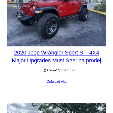
2020 Jeep Wrangler Sport S – 4X4
Major Upgrades Must See! na prodej
💰
Cena:
$3 289 900
Zobrazit více →