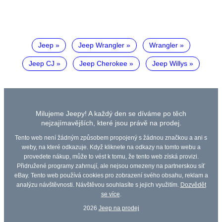
Jeep
Jeep Wrangler
Wrangler
Jeep CJ
Jeep Cherokee
Jeep Willys
Milujeme Jeepy! A každý den se díváme po těch
nejzajímavějších, které jsou právě na prodej.
Tento web není žádným způsobem propojený s žádnou značkou a ani s
weby, na které odkazuje. Když kliknete na odkazy na tomto webu a
provedete nákup, může to vést k tomu, že tento web získá provizi.
Přidružené programy zahrnují, ale nejsou omezeny na partnerskou síť
eBay. Tento web používá cookies pro zobrazení svého obsahu, reklam a
analýzu návštěvnosti. Návštěvou souhlasíte s jejich využitím.
Dozvědět
se více
.
2026
Jeep na prodej