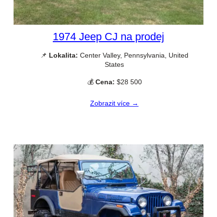
1974 Jeep CJ na prodej
📌
Lokalita:
Center Valley, Pennsylvania, United
States
💰
Cena:
$28 500
Zobrazit více →