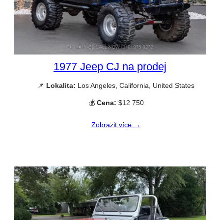
1977 Jeep CJ na prodej
📌
Lokalita:
Los Angeles, California, United States
💰
Cena:
$12 750
Zobrazit více →