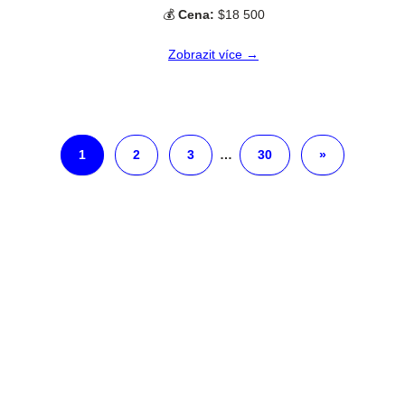
💰
Cena:
$18 500
Zobrazit více →
1
2
3
…
30
»