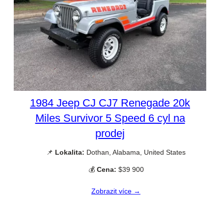
1984 Jeep CJ CJ7 Renegade 20k
Miles Survivor 5 Speed 6 cyl na
prodej
📌
Lokalita:
Dothan, Alabama, United States
💰
Cena:
$39 900
Zobrazit více →