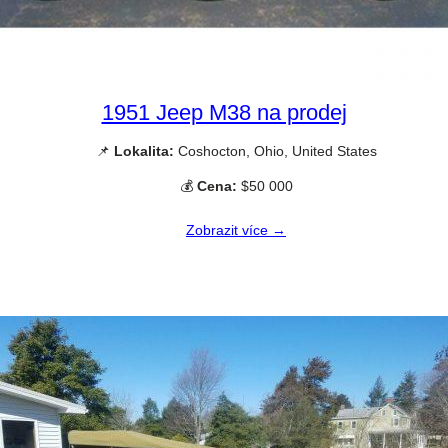
1951 Jeep M38 na prodej
📌
Lokalita:
Coshocton, Ohio, United States
💰
Cena:
$50 000
Zobrazit více →