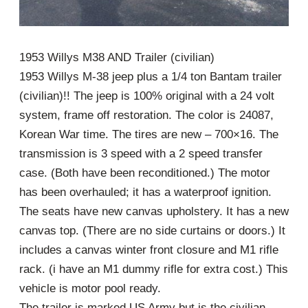
1953 Willys M38 AND Trailer (civilian)
1953 Willys M-38 jeep plus a 1/4 ton Bantam trailer
(civilian)!! The jeep is 100% original with a 24 volt
system, frame off restoration. The color is 24087,
Korean War time. The tires are new – 700×16. The
transmission is 3 speed with a 2 speed transfer
case. (Both have been reconditioned.) The motor
has been overhauled; it has a waterproof ignition.
The seats have new canvas upholstery. It has a new
canvas top. (There are no side curtains or doors.) It
includes a canvas winter front closure and M1 rifle
rack. (i have an M1 dummy rifle for extra cost.) This
vehicle is motor pool ready.
The trailer is marked US Army but is the civilian