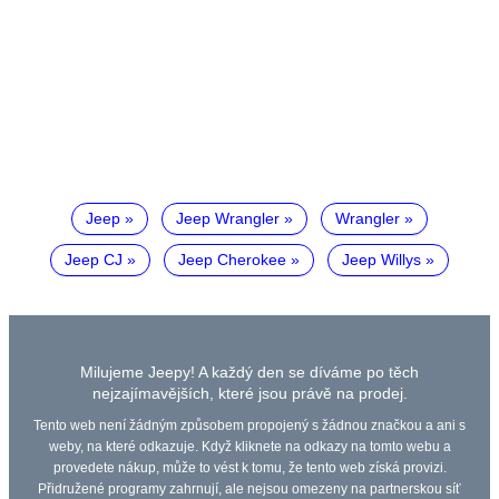
Jeep
Jeep Wrangler
Wrangler
Jeep CJ
Jeep Cherokee
Jeep Willys
Milujeme Jeepy! A každý den se díváme po těch
nejzajímavějších, které jsou právě na prodej.
Tento web není žádným způsobem propojený s žádnou značkou a ani s
weby, na které odkazuje. Když kliknete na odkazy na tomto webu a
provedete nákup, může to vést k tomu, že tento web získá provizi.
Přidružené programy zahrnují, ale nejsou omezeny na partnerskou síť