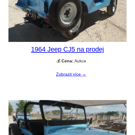
1964 Jeep CJ5 na prodej
💰
Cena:
Aukce
Zobrazit více →