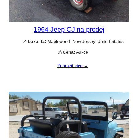
1964 Jeep CJ na prodej
📌
Lokalita:
Maplewood, New Jersey, United States
💰
Cena:
Aukce
Zobrazit více →