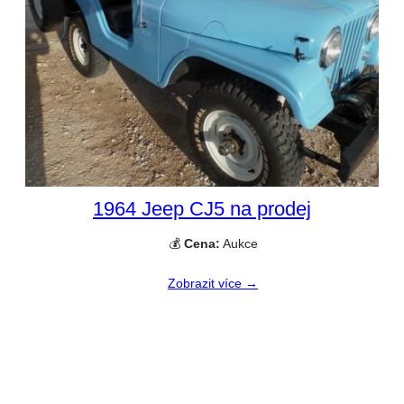
1964 Jeep CJ5 na prodej
💰
Cena:
Aukce
Zobrazit více →