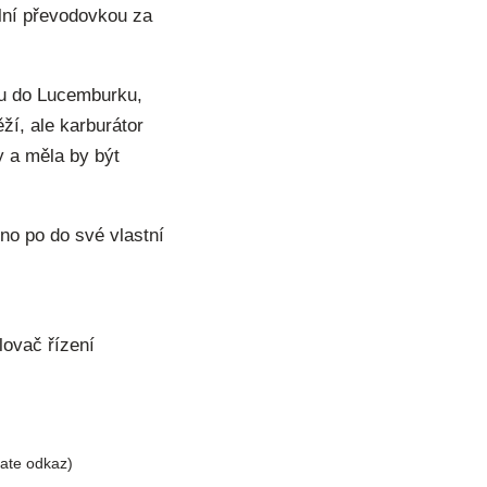
lní převodovkou za
tu do Lucemburku,
ží, ale karburátor
 a měla by být
o po do své vlastní
lovač řízení
liate odkaz)