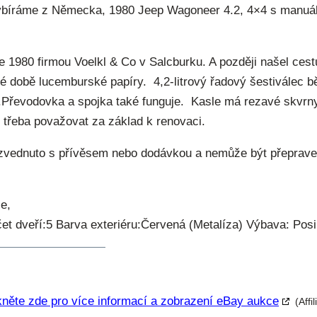
vybíráme z Německa, 1980 Jeep Wagoneer 4.2, 4×4 s manuá
e 1980 firmou Voelkl & Co v Salcburku. A později našel ces
 době lucemburské papíry. 4,2-litrový řadový šestiválec bě
.Převodovka a spojka také funguje. Kasle má rezavé skvrny
e třeba považovat za základ k renovaci.
yzvednuto s přívěsem nebo dodávkou a nemůže být přepraven
e,
t dveří:5 Barva exteriéru:Červená (Metalíza) Výbava: Posi
kněte zde pro více informací a zobrazení eBay aukce
(Affi