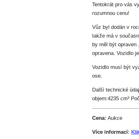
Tentokrát pro vás 
rozumnou cenu!
Vůz byl dodán v roc
takže má v současné
by měl být opraven 
opravena. Vozidlo j
Vozidlo musí být v
ose.
Další technické údaj
objem:4235 cm³ Poče
Cena:
Aukce
Více informací:
Kli